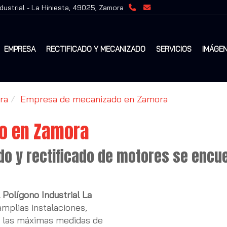
ndustrial -
La Hiniesta,
49025,
Zamora
EMPRESA
RECTIFICADO Y MECANIZADO
SERVICIOS
IMÁGE
ra
Empresa de mecanizado en Zamora
o en Zamora
do y rectificado de motores se encu
 Polígono Industrial La
mplias instalaciones,
n las máximas medidas de