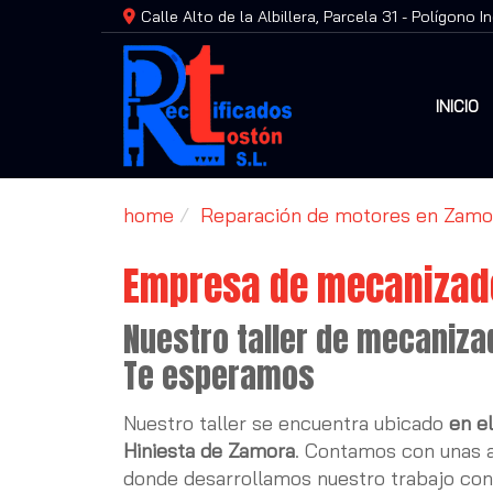
Calle Alto de la Albillera, Parcela 31 - Polígono I
INICIO
home
Reparación de motores en Zamo
Empresa de mecanizad
Nuestro taller de mecaniza
Te esperamos
Nuestro taller se encuentra ubicado
en el
Hiniesta de Zamora
. Contamos con unas a
donde desarrollamos nuestro trabajo co