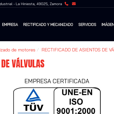
ndustrial -
La Hiniesta,
49025,
Zamora
EMPRESA
RECTIFICADO Y MECANIZADO
SERVICIOS
IMÁGE
nizado de motores
RECTIFICADO DE ASIENTOS DE V
 DE VÁLVULAS
EMPRESA CERTIFICADA